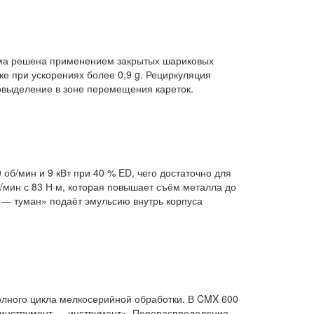
ема решена применением закрытых шариковых
е при ускорениях более 0,9 g. Рециркуляция
овыделение в зоне перемещения кареток.
об/мин и 9 кВт при 40 % ED, чего достаточно для
/мин с 83 Н·м, которая повышает съём металла до
 — туман» подаёт эмульсию внутрь корпуса
полного цикла мелкосерийной обработки. В CMX 600
 «инструмент — инструмент». Перераспределение