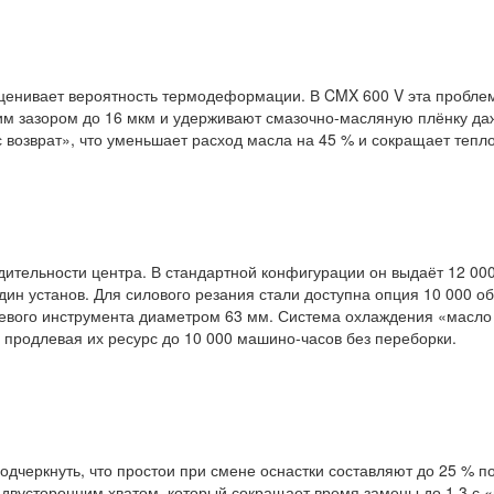
оценивает вероятность термодеформации. В CMX 600 V эта пробл
им зазором до 16 мкм и удерживают смазочно-масляную плёнку даж
 возврат», что уменьшает расход масла на 45 % и сокращает тепл
тельности центра. В стандартной конфигурации он выдаёт 12 000 
н установ. Для силового резания стали доступна опция 10 000 об
цевого инструмента диаметром 63 мм. Система охлаждения «масло
продлевая их ресурс до 10 000 машино-часов без переборки.
одчеркнуть, что простои при смене оснастки составляют до 25 % 
с двусторонним хватом, который сокращает время замены до 1,3 с