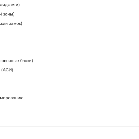
жидкости)
й зоны)
кий замок)
новочные блоки)
 (АСИ)
аммированию