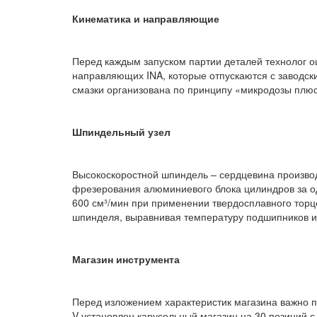
Кинематика и направляющие
Перед каждым запуском партии деталей технолог 
направляющих INA, которые отпускаются с заводск
смазки организована по принципу «микродозы плюс
Шпиндельный узел
Высокоскоростной шпиндель – сердцевина производи
фрезерования алюминиевого блока цилиндров за оди
600 см³/мин при применении твердосплавного тор
шпинделя, выравнивая температуру подшипников и 
Магазин инструмента
Перед изложением характеристик магазина важно п
V установлен карусельный магазин на 30 позиций 