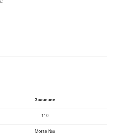
Z;
Значение
110
Morse №6