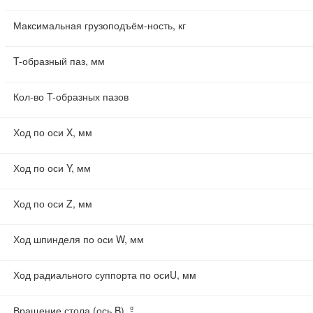
Максимальная грузоподъём-ность, кг
T-образный паз, мм
Кол-во T-образных пазов
Ход по оси X, мм
Ход по оси Y, мм
Ход по оси Z, мм
Ход шпинделя по оси W, мм
Ход радиального суппорта по осиU, мм
Вращение стола (ось B), º