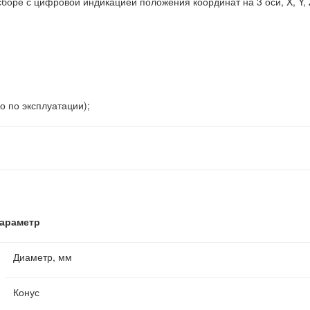
боре с цифровой индикацией положения координат на 3 оси, X, Y, 
о по эксплуатации);
араметр
Диаметр, мм
Конус