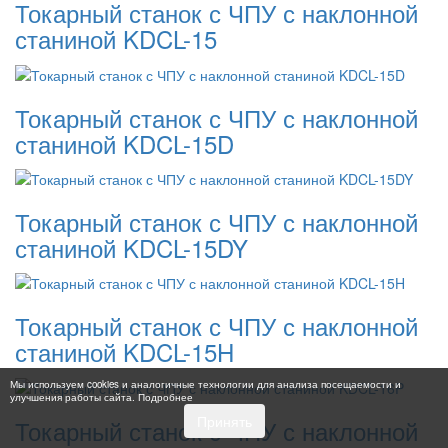
Токарный станок с ЧПУ с наклонной
станиной KDCL-15
Токарный станок с ЧПУ с наклонной
станиной KDCL-15D
Токарный станок с ЧПУ с наклонной
станиной KDCL-15DY
Токарный станок с ЧПУ с наклонной
станиной KDCL-15H
Мы используем cookies и аналогичные технологии для анализа посещаемости и
улучшения работы сайта.
Подробнее
Принять
Токарный станок с ЧПУ с наклонной